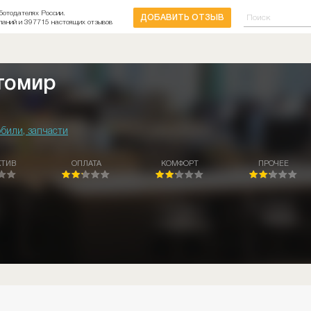
ботодателях России.
ДОБАВИТЬ ОТЗЫВ
паний и 397715 настоящих отзывов
томир
били, запчасти
КТИВ
ОПЛАТА
КОМФОРТ
ПРОЧЕЕ