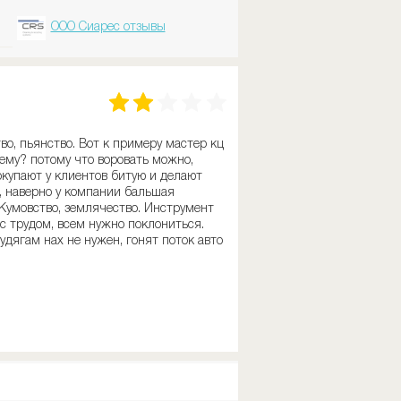
ООО Сиарес отзывы
во, пьянство. Вот к примеру мастер кц
чему? потому что воровать можно,
окупают у клиентов битую и делают
я, наверно у компании бальшая
 Кумовство, землячество. Инструмент
с трудом, всем нужно поклониться.
удягам нах не нужен, гонят поток авто