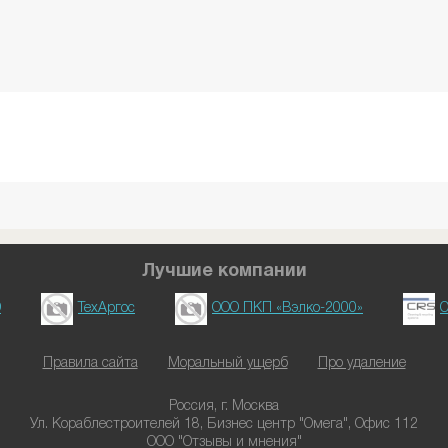
Лучшие компании
D
ТехАргос
ООО ПКП «Вэлко-2000»
О
Правила сайта
Моральный ущерб
Про удаление
Россия, г. Москва
Ул. Кораблестроителей 18, Бизнес центр "Омега", Офис 112
ООО "Отзывы и мнения"