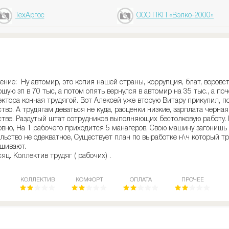
ТехАргос
ООО ПКП «Вэлко-2000»
ние: Ну автомир, это копия нашей страны, коррупция, блат, воровст
шую зп в 70 тыс, а потом опять вернулся в автомир на 35 тыс., а по
ектора кончая трудягой. Вот Алексей уже вторую Витару прикупил, п
ство. А трудягам деваться не куда, расценки низкие, зарплата черна
стве. Раздутый штат сотрудников выполняющих бестолковую работу.
овно, На 1 рабочего приходится 5 манагеров, Свою машину загонишь 
льство не одекватное, Существует план по выработке н\ч который тр
ашивают.
сяц. Коллектив трудяг ( рабочих) .
КОЛЛЕКТИВ
КОМФОРТ
ОПЛАТА
ПРОЧЕЕ