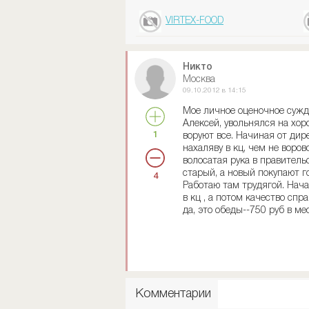
VIRTEX-FOOD
Никто
Москва
09.10.2012 в 14:15
Мое личное оценочное сужде
Алексей, увольнялся на хоро
1
воруют все. Начиная от дир
нахаляву в кц, чем не воров
волосатая рука в правитель
старый, а новый покупают г
4
Работаю там трудягой. Нача
в кц , а потом качество спр
да, это обеды--750 руб в ме
Комментарии