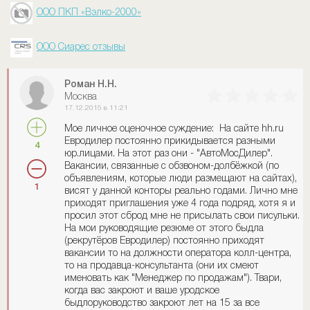
ООО ПКП «Вэлко-2000»
ООО Сиарес отзывы
Роман Н.Н.
Москва
17.12.2015 в 11:21
Мое личное оценочное суждение: На сайте hh.ru
Евродилер постоянно прикидывается разными
4
юр.лицами. На этот раз они - "АвтоМосДилер".
Вакансии, связанные с обзвоном-долбёжкой (по
объявлениям, которые люди размещают на сайтах),
1
висят у данной конторы реально годами. Лично мне
приходят приглашения уже 4 года подряд, хотя я и
просил этот сброд мне не присылать свои писульки.
На мои руководящие резюме от этого быдла
(рекрутёров Евродилер) постоянно приходят
вакансии то на должности оператора колл-центра,
то на продавца-консультанта (они их смеют
именовать как "Менеджер по продажам"). Твари,
когда вас закроют и ваше уродское
быдлоруководство закроют лет на 15 за все