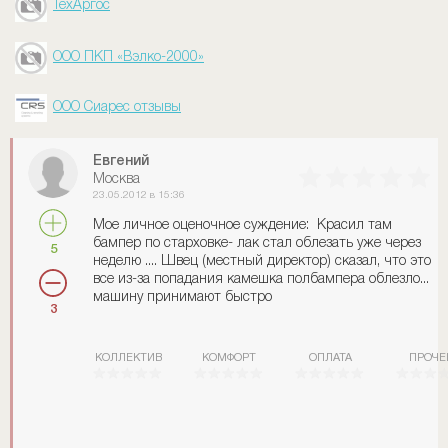
ТехАргос
ООО ПКП «Вэлко-2000»
ООО Сиарес отзывы
Евгений
Москва
23.05.2012 в 15:36
Мое личное оценочное суждение: Красил там
бампер по старховке- лак стал облезать уже через
5
неделю .... Швец (местный директор) сказал, что это
все из-за попадания камешка полбампера облезло...
машину принимают быстро
3
КОЛЛЕКТИВ
КОМФОРТ
ОПЛАТА
ПРОЧЕ