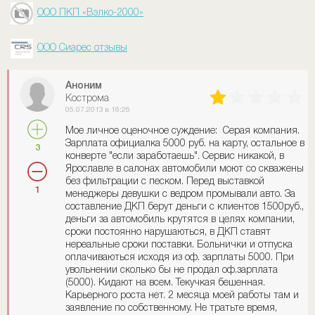
ООО ПКП «Вэлко-2000»
ООО Сиарес отзывы
Аноним
Кострома
05.07.2013 в 16:26
Мое личное оценочное суждение: Серая компания.
Зарплата официалка 5000 руб. на карту, остальное в
3
конверте "если заработаешь". Сервис никакой, в
Ярославле в салонах автомобили моют со скважены
без фильтрации с песком. Перед выставкой
1
менеджеры девушки с ведром промывали авто. За
составление ДКП берут деньги с клиентов 1500руб.,
деньги за автомобиль крутятся в целях компании,
сроки постоянно нарушаються, в ДКП ставят
нереальные сроки поставки. Больнички и отпуска
оплачиваються исходя из оф. зарплаты 5000. При
увольнении сколько бы не продал оф.зарплата
(5000). Кидают на всем. Текучкая бешенная.
Карьерного роста нет. 2 месяца моей работы там и
заявление по собственному. Не тратьте время,