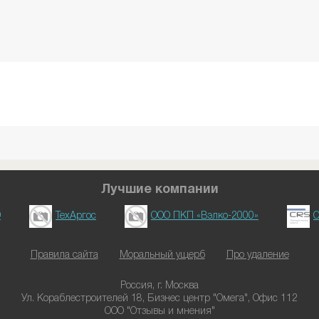
Лучшие компании
D
ТехАргос
ООО ПКП «Вэлко-2000»
О
Правила сайта
Моральный ущерб
Про удаление
Россия, г. Москва
Ул. Кораблестроителей 18, Бизнес центр "Омега", Офис 112
ООО "Отзывы и мнения"