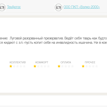
ТехАргос
ООО ПКП «Вэлко-2000»
ние: Луговой разорванный презерватив. Ведёт себя тварь как будто
я кидают с з.п.-пусть копит себе на инвалидность ишачина. Ни в ко
КОЛЛЕКТИВ
КОМФОРТ
ОПЛАТА
ПРОЧЕЕ