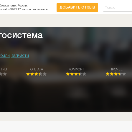
ботодателях России.
ДОБАВИТЬ ОТЗЫВ
паний и 397717 настоящих отзывов
тосистема
били, запчасти
КТИВ
ОПЛАТА
КОМФОРТ
ПРОЧЕЕ