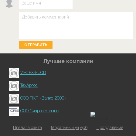
ОТПРАВИТЬ
Лучшие компании
VIRTEX-FOOD
ТехАргос
ООО ПКП «Вэлко-2000»
ООО Сиарес отзывы
Правила сайта
Моральный ущерб
Про удаление