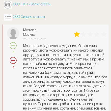
ООО ПКП «Вэлко-2000»
ООО Сиарес отзывы
Михаил
Москва
20.02.2013 в 07:28
Мое личное оценочное суждение: Оснащение
рабочего места можно сказать ни какого, слесаря
5
друг у друга спрашивают инструмент, технической
литературы можно сказать тоже нет, как в прочем
нет и прайс листа на услуги. Если организация
3
берет на себя ответственность заниматься
несколькими брендами, то отдельный прайс
должен быть на каждую марку, а не как зесь все под
одну гребенку за замену колодок на Газели возьмут
как за Волдай. Уважения от начальства ожидать не
стоит под новый год был корпоратив(1-й раз за
несколько лет), но зарплату не выдали, да и
здороваться с подчинеными Оно не считает
нужным. Перспективы работы в компании просто
не вижу, обучения нет, роста нет, специалистов нет,