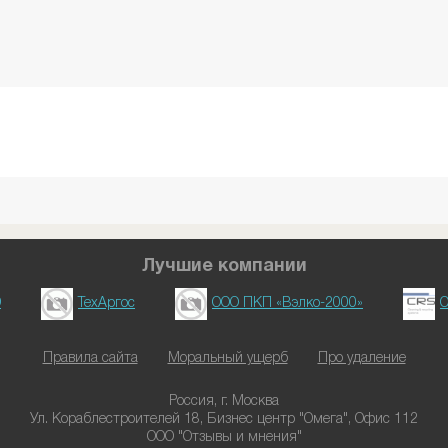
Лучшие компании
D
ТехАргос
ООО ПКП «Вэлко-2000»
О
Правила сайта
Моральный ущерб
Про удаление
Россия, г. Москва
Ул. Кораблестроителей 18, Бизнес центр "Омега", Офис 112
ООО "Отзывы и мнения"