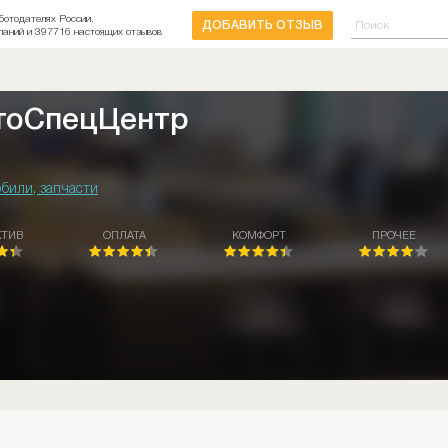
ботодателях России.
ДОБАВИТЬ ОТЗЫВ
паний и 397716 настоящих отзывов
тоСпецЦентр
били, запчасти
КТИВ
ОПЛАТА
КОМФОРТ
ПРОЧЕЕ