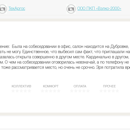
ТехАргос
ООО ПКП «Вэлко-2000»
ние: Была на собеседовании в офис, салон находится на Дубровке, 
ать не могу. Единственное, что выбесил сам факт, что приглашали на
казалась открыта совершенно в другом месте. Кардинально в другом
. О чем на собеседовании оговорилась невзначай, а по телефону не
 тоже рассматривается место, но очень не срочно. Зря потратила вр
КОЛЛЕКТИВ
КОМФОРТ
ОПЛАТА
ПРОЧЕЕ