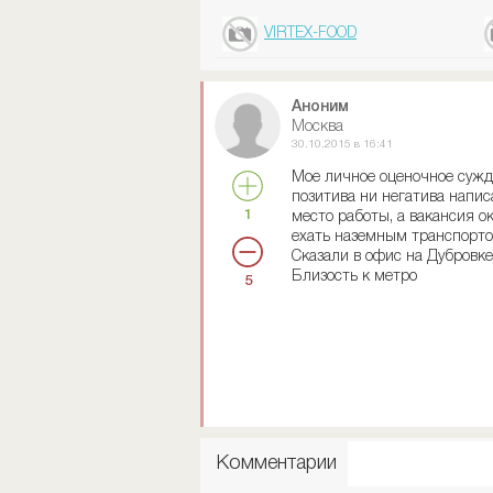
VIRTEX-FOOD
Аноним
Москва
30.10.2015 в 16:41
Мое личное оценочное сужде
позитива ни негатива напис
1
место работы, а вакансия о
ехать наземным транспортом
Сказали в офис на Дубровке
Близость к метро
5
Комментарии