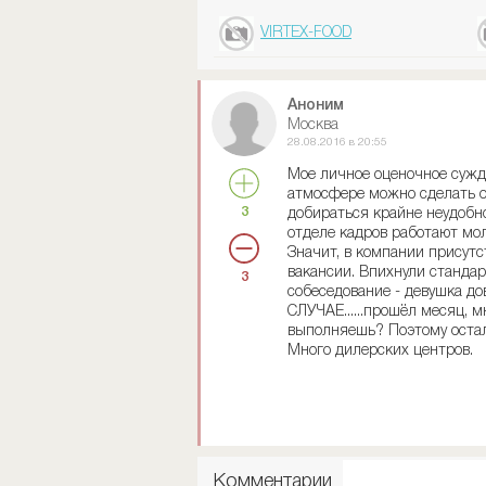
VIRTEX-FOOD
Аноним
Москва
28.08.2016 в 20:55
Мое личное оценочное сужд
атмосфере можно сделать о
3
добираться крайне неудобно
отделе кадров работают мо
Значит, в компании присутс
вакансии. Впихнули стандар
3
собеседование - девушка д
СЛУЧАЕ......прошёл месяц, м
выполняешь? Поэтому остал
Много дилерских центров.
Комментарии