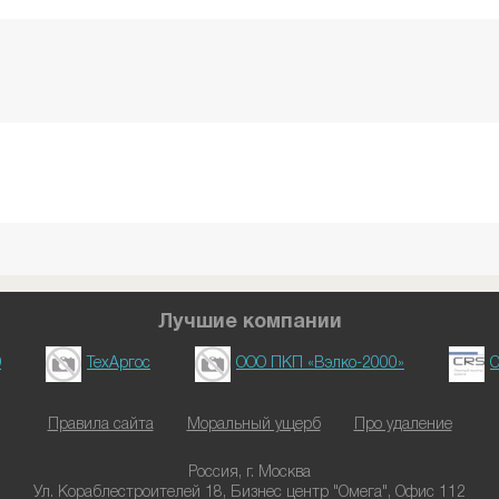
Лучшие компании
D
ТехАргос
ООО ПКП «Вэлко-2000»
О
Правила сайта
Моральный ущерб
Про удаление
Россия, г. Москва
Ул. Кораблестроителей 18, Бизнес центр "Омега", Офис 112