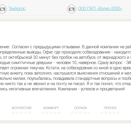
ТехАргос
ООО ПКП «Вэлко-2000»
ение: Согласен с предыдущими отзывами. В данной компании не раб
пределенные выводы. Офис где проходило собеседование - находится
, от октябрьской 30 минут без пробок на автобусе, от вернадского и
лодые симптичные девушки - человек 10, наверное. Сразу вопрос - 
твует огромная текучка. Кстати, на собеседовние со мной в одно вр
тную анкету, пока заполнял, наслушался выяснения отношений и мата
овольно милая, поулыбалась, позадавала стандартные вопросы и по
не никто так и не звонил и на почту не писал. Я и так понял, что отка
ись негативные впечатления. Компании - успехов и процветания!
КОЛЛЕКТИВ
КОМФОРТ
ОПЛАТА
ПРОЧЕЕ