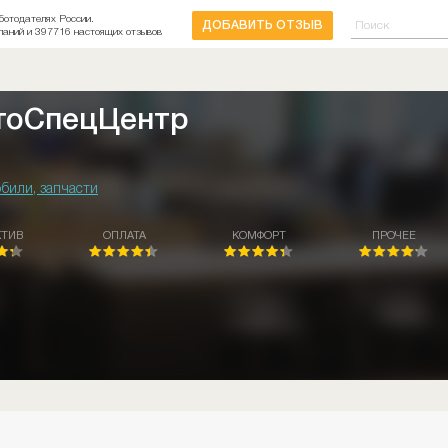
ботодателях России.
ДОБАВИТЬ ОТЗЫВ
паний и 397716 настоящих отзывов
тоСпецЦентр
били, запчасти
КТИВ
ОПЛАТА
КОМФОРТ
ПРОЧЕЕ