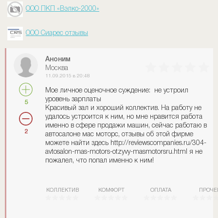
ООО ПКП «Вэлко-2000»
ООО Сиарес отзывы
Аноним
Москва
11.09.2015 в 20:48
Мое личное оценочное суждение: не устроил
уровень зарплаты
5
Красивый зал и хороший коллектив. На работу не
удалось устроится к ним, но мне нравится работа
именно в сфере продажи машин, сейчас работаю в
2
автосалоне мас моторс, отзывы об этой фирме
можете найти здесь http://reviewscompanies.ru/304-
avtosalon-mas-motors-otzyvy-masmotorsru.html я не
пожалел, что попал именно к ним!
КОЛЛЕКТИВ
КОМФОРТ
ОПЛАТА
ПРОЧЕ