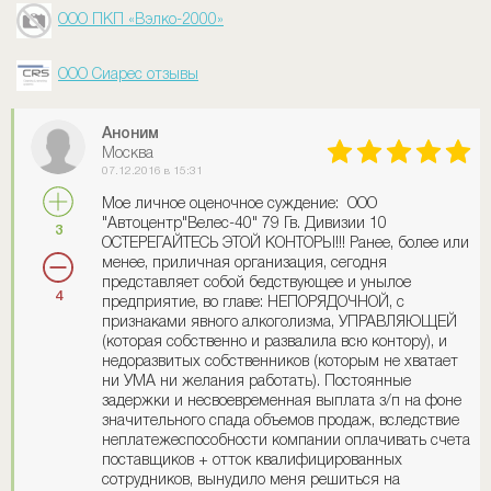
ООО ПКП «Вэлко-2000»
ООО Сиарес отзывы
Аноним
Москва
07.12.2016 в 15:31
Мое личное оценочное суждение: ООО
"Автоцентр"Велес-40" 79 Гв. Дивизии 10
3
ОСТЕРЕГАЙТЕСЬ ЭТОЙ КОНТОРЫ!!! Ранее, более или
менее, приличная организация, сегодня
представляет собой бедствующее и унылое
4
предприятие, во главе: НЕПОРЯДОЧНОЙ, с
признаками явного алкоголизма, УПРАВЛЯЮЩЕЙ
(которая собственно и развалила всю контору), и
недоразвитых собственников (которым не хватает
ни УМА ни желания работать). Постоянные
задержки и несвоевременная выплата з/п на фоне
значительного спада объемов продаж, вследствие
неплатежеспособности компании оплачивать счета
поставщиков + отток квалифицированных
сотрудников, вынудило меня решиться на