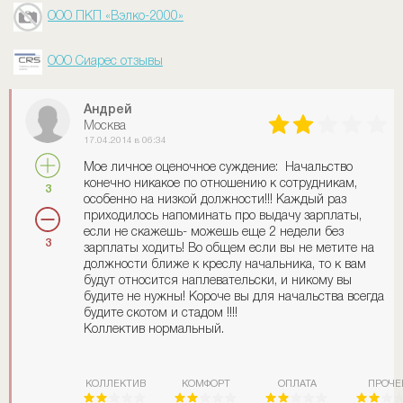
ООО ПКП «Вэлко-2000»
ООО Сиарес отзывы
Андрей
Москва
17.04.2014 в 06:34
Мое личное оценочное суждение: Начальство
конечно никакое по отношению к сотрудникам,
3
особенно на низкой должности!!! Каждый раз
приходилось напоминать про выдачу зарплаты,
если не скажешь- можешь еще 2 недели без
3
зарплаты ходить! Во общем если вы не метите на
должности ближе к креслу начальника, то к вам
будут относится наплевательски, и никому вы
будите не нужны! Короче вы для начальства всегда
будите скотом и стадом !!!!
Коллектив нормальный.
КОЛЛЕКТИВ
КОМФОРТ
ОПЛАТА
ПРОЧЕ