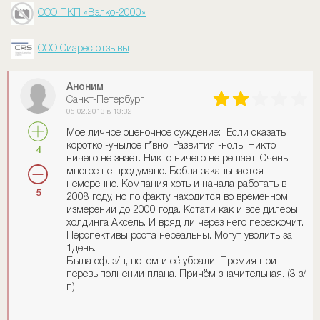
ООО ПКП «Вэлко-2000»
ООО Сиарес отзывы
Аноним
Санкт-Петербург
05.02.2013 в 13:32
Мое личное оценочное суждение: Если сказать
коротко -унылое г*вно. Развития -ноль. Никто
4
ничего не знает. Никто ничего не решает. Очень
многое не продумано. Бобла закапывается
немеренно. Компания хоть и начала работать в
5
2008 году, но по факту находится во временном
измерении до 2000 года. Кстати как и все дилеры
холдинга Аксель. И вряд ли через него перескочит.
Перспективы роста нереальны. Могут уволить за
1день.
Была оф. з/п, потом и её убрали. Премия при
перевыполнении плана. Причём значительная. (3 з/
п)