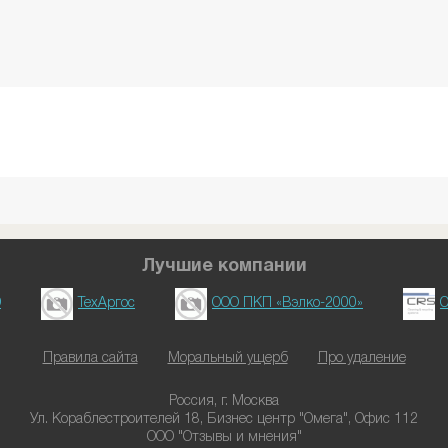
Лучшие компании
D
ТехАргос
ООО ПКП «Вэлко-2000»
О
Правила сайта
Моральный ущерб
Про удаление
Россия, г. Москва
Ул. Кораблестроителей 18, Бизнес центр "Омега", Офис 112
ООО "Отзывы и мнения"