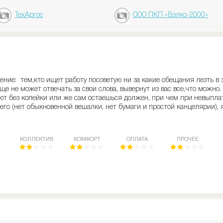
ТехАргос
ООО ПКП «Вэлко-2000»
ение: тем,кто ищет работу посоветую ни за какие обещания лезть в
е не может отвечать за свои слова, вывернут из вас все,что можно.
т без копейки или же сам остаешься должен, при чем при невыплате
го (нет обыкновенной вешалки, нет бумаги и простой канцелярии), я
КОЛЛЕКТИВ
КОМФОРТ
ОПЛАТА
ПРОЧЕЕ