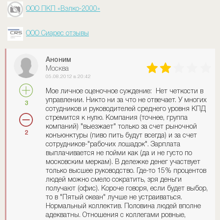
ООО ПКП «Вэлко-2000»
ООО Сиарес отзывы
Аноним
Москва
05.08.2012 в 20:42
Мое личное оценочное суждение: Нет четкости в
управлении. Никто ни за что не отвечает. У многих
3
сотудников и руководителей среднего уровня КПД
стремится к нулю. Компания (точнее, группа
компаний) "выезжает" только за счет рыночной
2
конъюнктуры (пиво пить будут всегда) и за счет
сотрудников-"рабочих лошадок". Зарплата
выплачивается не пойми как (да и не густо по
московским меркам). В дележке денег участвует
только высшее руководство. Где-то 15% процентов
людей можно смело сократить, зря деньги
получают (офис). Короче говоря, если будет выбор,
то в "Пятый океан" лучше не устраиваться.
Нормальный коллектив. Половина людей вполне
адекватны. Отношения с коллегами ровные,