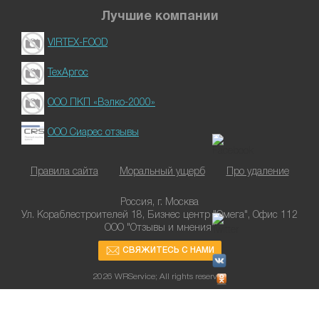
Лучшие компании
VIRTEX-FOOD
ТехАргос
ООО ПКП «Вэлко-2000»
ООО Сиарес отзывы
Правила сайта
Моральный ущерб
Про удаление
Россия, г. Москва
Ул. Кораблестроителей 18, Бизнес центр "Омега", Офис 112
ООО "Отзывы и мнения"
СВЯЖИТЕСЬ С НАМИ
2026 WRService; All rights reserved