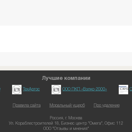
Лучшие компании
D
ТехАргос
ООО ПКП «Вэлко-2000»
О
Правила сайта
Моральный ущерб
Про удаление
Россия, г. Москва
Ул. Кораблестроителей 18, Бизнес центр "Омега", Офис 112
ООО "Отзывы и мнения"