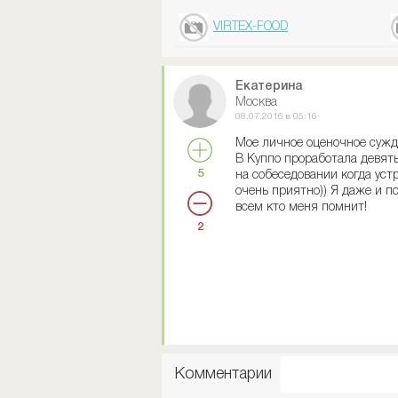
VIRTEX-FOOD
Екатерина
Москва
08.07.2016 в 05:16
Мое личное оценочное сужд
В Куппо проработала девять
5
на собеседовании когда уст
очень приятно)) Я даже и п
всем кто меня помнит!
2
Комментарии