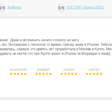
ТехАргос
ООО ПКП «Вэлко-2000»
ение: Даже и вспомнить ничего плохого не могу
 лет. Вспоминаю с теплотой то время. Сейчас живу в Италии. Рабо
раивалась, сказала что девять лет проработала в Москве в Куппо. Ме
одумать не могла что про Куппо знают в Италии (в Флоридии я живу)
КОЛЛЕКТИВ
КОМФОРТ
ОПЛАТА
ПРОЧЕЕ