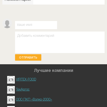
ОТПРАВИТЬ
Лучшие компании
VIRTEX-FOOD
ТехАргос
ООО ПКП «Вэлко-2000»