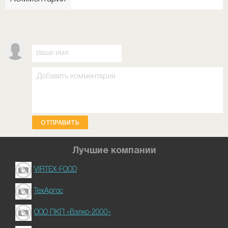
ОТПРАВИТЬ
Лучшие компании
VIRTEX-FOOD
ТехАргос
ООО ПКП «Вэлко-2000»