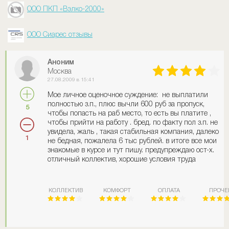
ООО ПКП «Вэлко-2000»
ООО Сиарес отзывы
Аноним
Москва
27.08.2009 в 15:41
Мое личное оценочное суждение: не выплатили
полностью з.п., плюс вычли 600 руб за пропуск,
5
чтобы попасть на раб место, то есть вы платите ,
чтобы прийти на работу . бред. по факту пол з.п. не
увидела, жаль , такая стабильная компания, далеко
1
не бедная, пожалела 6 тыс рублей. в итоге все мои
знакомые в курсе и тут пишу. предупреждаю ост-х.
отличный коллектив, хорошие условия труда
КОЛЛЕКТИВ
КОМФОРТ
ОПЛАТА
ПРОЧЕ