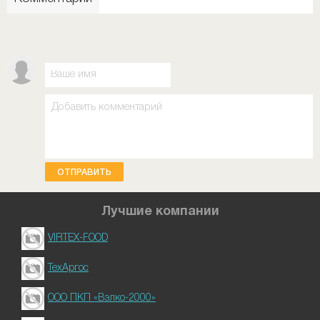
ОТПРАВИТЬ
Лучшие компании
VIRTEX-FOOD
ТехАргос
ООО ПКП «Вэлко-2000»