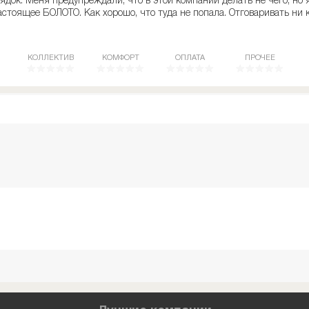
рядок. Меня предупреждали, что в этой компании делать не чего, но 
астоящее БОЛОТО. Как хорошо, что туда не попала. Отговаривать ни ко
КОЛЛЕКТИВ
КОМФОРТ
ОПЛАТА
ПРОЧЕЕ