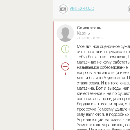
VIRTEX-FOOD
Соискатель
Казань
21.10.2013 в 16:12
Мое личное оценочное сужде
счет не ставила, руководите
4
тебя) была в полном шоке, 
магазинах не кому работать
называемое собеседование, 
вопросы мне задать (я имею
1
могли бы и за 5 уложится. П
стажировка. И в итоге, ока
магазина. Вот и выводы нап
качественное и не по сущест
согласилась, но видя за вр
бардак и антисанитария, о 
просрочка (к моему удивлен
залу валяются, в подсобны
Управляющий магазина - это
Заместитель управляющего -