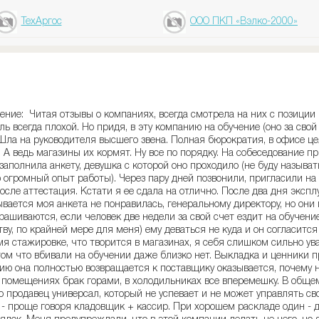
ТехАргос
ООО ПКП «Вэлко-2000»
ние: Читая отзывы о компаниях, всегда смотрела на них с позиции 
ль всегда плохой. Но придя, в эту компанию на обучение (оно за свой
Шла на руководителя высшего звена. Полная бюрократия, в офисе цел
. А ведь магазины их кормят. Ну все по порядку. На собеседование п
заполнила анкету, девушка с которой оно проходило (не буду называт
 огромный опыт работы). Через пару дней позвонили, пригласили на 
осле аттестация. Кстати я ее сдала на отлично. После два дня экспл
зывается моя анкета не понравилась, генеральному директору, но он
рашиваются, если человек две недели за свой счет ездит на обучени
ву, по крайней мере для меня) ему деваться не куда и он согласится
емя стажировке, что творится в магазинах, я себя слишком сильно ув
том что вбивали на обучении даже близко нет. Выкладка и ценники пр
ию она полностью возвращается к поставщику оказывается, почему н
х помещениях брак горами, в холодильниках все вперемешку. В обще
 продавец универсал, который не успевает и не может управлять сво
 проще говоря кладовщик + кассир. При хорошем раскладе один - дв