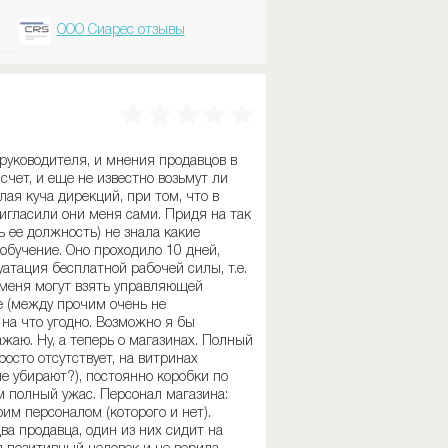
ООО Сиарес отзывы
руководителя, и мнения продавцов в
 счет, и еще не известно возьмут ли
ая куча дирекций, при том, что в
ригласили они меня сами. Придя на так
ь ее должность) не знала какие
обучение. Оно проходило 10 дней,
уатация бесплатной рабочей силы, т.е.
и меня могут взять управляющей
е (между прочим очень не
 на что угодно. Возможно я бы
ажаю. Ну, а теперь о магазинах. Полный
осто отсутствует, на витринах
е убирают?), постоянно коробки по
м полный ужас. Персонал магазина:
им персоналом (которого и нет).
а продавца, один из них сидит на