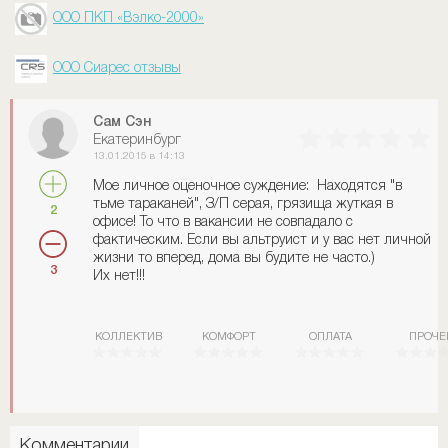
ООО ПКП «Вэлко-2000»
ООО Сиарес отзывы
Сам Сэн
Екатеринбург
13.01.2015 в 14:13
Мое личное оценочное суждение: Находятся "в
тьме тараканей", З/П серая, грязища жуткая в
2
офисе! То что в вакансии не совпадало с
фактическим. Если вы альтруист и у вас нет личной
жизни то вперед, дома вы будите не часто.)
3
Их нет!!!
КОЛЛЕКТИВ
КОМФОРТ
ОПЛАТА
ПРОЧЕ
Комментарии