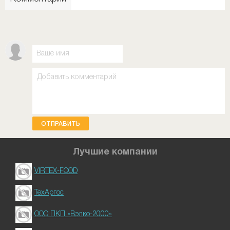
ОТПРАВИТЬ
Лучшие компании
VIRTEX-FOOD
ТехАргос
ООО ПКП «Вэлко-2000»