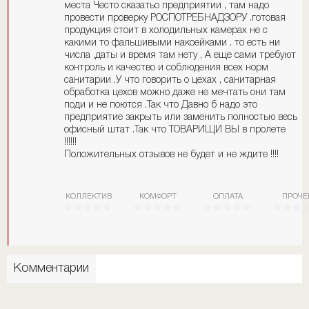
места Често сказатьо предприятии , там надо
провести проверку РОСПОТРЕБНАДЗОРУ .готовая
продукция стоит в холодильных камерах не с
какими то фальшивыми накоейками . то есть ни
числа ,даты и время там нету , А еще сами требуют
контроль и качество и соблюдения всех норм
санитарии .У что говорить о цехах , санитарная
обработка цехов можно даже не мечтать они там
поди и не поются .Так что Давно б надо это
предприятие закрыть или заменить полностью весь
офисный штат .Так что ТОВАРИЩИ ВЫ в пролете
!!!!!!
Положительных отзывов не будет и не ждите !!!!
КОЛЛЕКТИВ
КОМФОРТ
ОПЛАТА
ПРОЧЕ
Комментарии