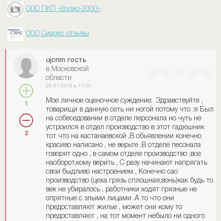
ООО ПКП «Вэлко-2000»
ООО Сиарес отзывы
ujcnm гость
в Московской
области
28.07.2016 в 11:45
Мое личное оценочное суждение: Здравствуйте ,
1
товарищи в данную сеть ни ногой потому что :я Был
на собеседовании в отделе персонала но чуть не
устроился в отдел производство в этот гадюшник
2
тот что на кастанаевской ,В обьявлении конечно
красиво написано , не верьте .В отделе песонала
говорят одно , в самом отделе производство ,все
наоборот,кому верить , С разу начинают напрягать
свои быдливо настроением , Конечно сао
производство (цеха грязь сплошная,вонь)как будь то
век не убиралось , работники ходят грязные не
опрятные с злыми лицами .А то что они
предоставляют жилье , может они кому то
предоставляют , на тот момент небыло ни одного