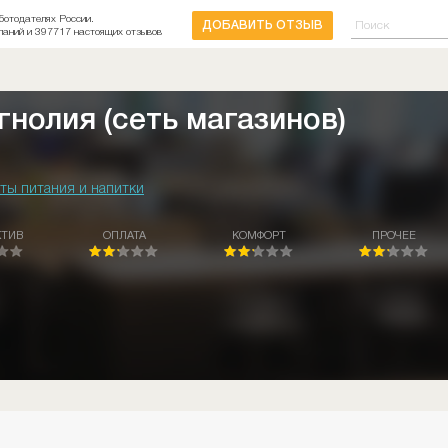
ботодателях России.
ДОБАВИТЬ ОТЗЫВ
паний и 397717 настоящих отзывов
гнолия (сеть магазинов)
ты питания и напитки
КТИВ
ОПЛАТА
КОМФОРТ
ПРОЧЕЕ