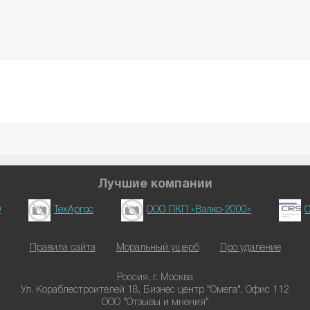
Лучшие компании
D
ТехАргос
ООО ПКП «Вэлко-2000»
О
Правила сайта
Моральный ущерб
Про удаление
Россия, г. Москва
Ул. Кораблестроителей 18, Бизнес центр "Омега", Офис 112
ООО "Отзывы и мнения"