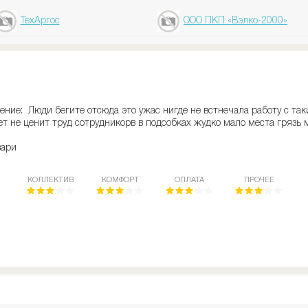
ТехАргос
ООО ПКП «Вэлко-2000»
ение: Люди бегите отсюда это ужас нигде не встнечала работу с та
т не ценит труд сотрудникорв в подсобках жудко мало места грязь м
вари
КОЛЛЕКТИВ
КОМФОРТ
ОПЛАТА
ПРОЧЕЕ