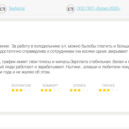
ТехАргос
ООО ПКП «Вэлко-2000»
ение: За работу в холодильнике з.п. можно былобы платить и больш
достаточно справедливо к сотрудникам (на косяки одних закрывают 
 , график имеет свои плюсы и минусы.Зарплата стабильная ,белая и 
ый люди работают и зарабатывают. Нытики , алкаши и любители пок
и года и не жалею об этом.
КОЛЛЕКТИВ
КОМФОРТ
ОПЛАТА
ПРОЧЕЕ