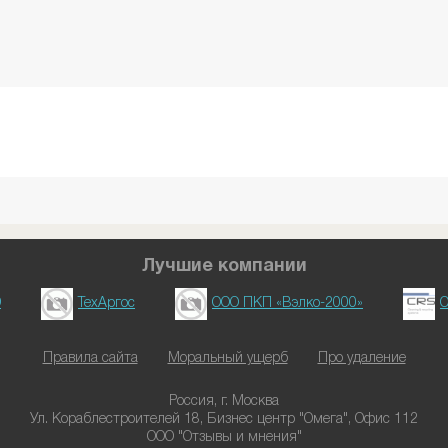
Лучшие компании
D
ТехАргос
ООО ПКП «Вэлко-2000»
О
Правила сайта
Моральный ущерб
Про удаление
Россия, г. Москва
Ул. Кораблестроителей 18, Бизнес центр "Омега", Офис 112
ООО "Отзывы и мнения"