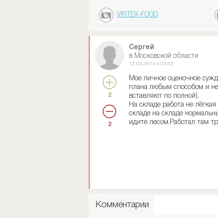
VIRTEX-FOOD
Сергей
в Московской области
13.02.2014 в 23:52
Мое личное оценочное сужд
плана любым способом и не
2
вставляют по полной).
На складе работа не лёгкая
складе на складе нормальн
идите лесом.Работал там тр
2
Комментарии