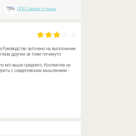
ООО Сиарес отзывы
е.Руководство заточено на выполнение
глаза другим за тоже почемуто
по м/о выше среднего. Коллектив на
урить с совдеповским мышлением -