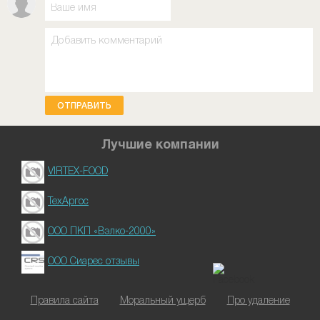
ОТПРАВИТЬ
Лучшие компании
VIRTEX-FOOD
ТехАргос
ООО ПКП «Вэлко-2000»
ООО Сиарес отзывы
Правила сайта
Моральный ущерб
Про удаление