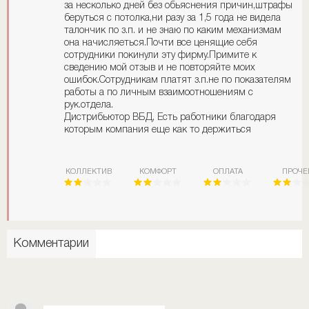
за несколько дней без обьяснения причин,штрафы
беруться с потолка,ни разу за 1,5 года не видела
талончик по з.п. и не знаю по каким механизмам
она начисляеться.Почти все ценящие себя
сотрудники покинули эту фирму.Примите к
сведению мой отзыв и не повторяйте моих
ошибок.Сотрудникам платят з.п.не по показателям
работы а по личным взаимоотношениям с
рук.отдела.
Дистрибьютор ВБД, Есть работники благодаря
которым компания еще как то держиться
КОЛЛЕКТИВ
КОМФОРТ
ОПЛАТА
ПРОЧЕ
Комментарии