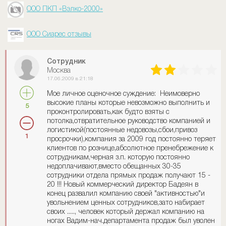
ООО ПКП «Вэлко-2000»
ООО Сиарес отзывы
Сотрудник
Москва
17.06.2009 в 21:18
Мое личное оценочное суждение: Неимоверно
высокие планы которые невозможно выполнить и
5
проконтролировать,как будто взяты с
потолка,отвратительное руководство компанией и
логистикой(постоянные недовозы,сбои,привоз
1
просрочки),компания за 2009 год постоянно теряет
клиентов по рознице,абсолютное пренебрежение к
сотрудникам,черная з.п. которую постоянно
недоплачивают,вместо обещанных 30-35
сотрудники отдела прямых продаж получают 15 -
20 !!! Новый коммерческий директор Бадеян в
конец развалил компанию своей "активностью"и
увольнением ценных сотрудников,зато набирает
своих ....., человек который держал компанию на
ногах Вадим-нач.департамента продаж был уволен