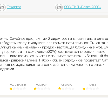
ТехАргос
ООО ПКП «Вэлко-2000»
ение: Семейное предприятие. 2 директора папа -сын. папа вполне а
 обсудить, всегда выслушает, при возможности поможет. Сынок зажр
 Супруга сынка - начальник продаж - настоящая блондинка в кубе. Б
ту год как платят официально(20%)- соответственно больничные отпус
лась. Никто кроме нее ничего не понимает в отчетах - ибо полный бр
атой - рядовое явление. Набор и обман сотрудников процветает. Зат
 сплошное жулье сидит во власти, себя он к ним конечно не относит, 
одарками.
КОЛЛЕКТИВ
КОМФОРТ
ОПЛАТА
ПРОЧЕЕ