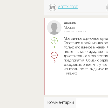
VIRTEX-FOOD
Аноним
Москва
23.03.2011 в 08:52
Мое личное оценочное сужд
Советских людей, можно все
1
только его личное мнение).
платят по минимуму, зарпла
действительно с гор спусти
предприятия. Обман с зарпл
5
рассуждать о том, что у нас
конверты возит- видимо с п
Никаких
Комментарии