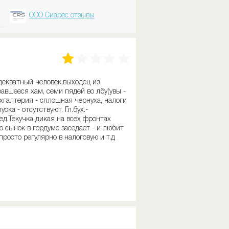
ООО Сиарес отзывы
декватный человек,выходец из
авшееся хам, семи пядей во лбу(увы -
ухгалтерия - сплошная чернуха, налоги
ка - отсутствуют. Гл.бух.-
ед.Текучка дикая на всех фронтах
о сынок в гордуме заседает - и любит
просто регулярно в налоговую и т.д