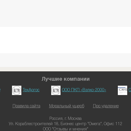
Лучшие компании
D
ТехАргос
ООО ПКП «Вэлко-2000»
О
Правила сайта
Моральный ущерб
Про удаление
Россия, г. Москва
Ул. Кораблестроителей 18, Бизнес центр "Омега", Офис 112
ООО "Отзывы и мнения"