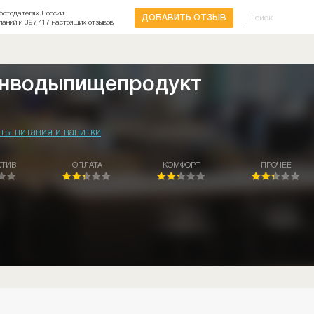
ботодателях России.
ДОБАВИТЬ ОТЗЫВ
паний и 397717 настоящих отзывов
нводыпищепродукт
ты питания и напитки
КТИВ
ОПЛАТА
КОМФОРТ
ПРОЧЕЕ