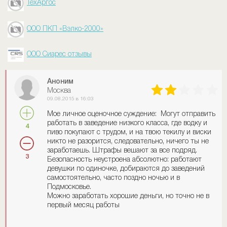
ТехАргос
ООО ПКП «Вэлко-2000»
ООО Сиарес отзывы
Аноним
Москва
09.08.2015 в 16:03
Мое личное оценочное суждение: Могут отправить
работать в заведение низкого класса, где водку и
4
пиво покупают с трудом, и на твою текилу и виски
никто не разорится, следовательно, ничего ты не
заработаешь. Штрафы вешают за все подряд.
3
Безопасность неустроена абсолютно: работают
девушки по одиночке, добираются до заведений
самостоятельно, часто поздно ночью и в
Подмосковье.
Можно заработать хорошие деньги, но точно не в
первый месяц работы