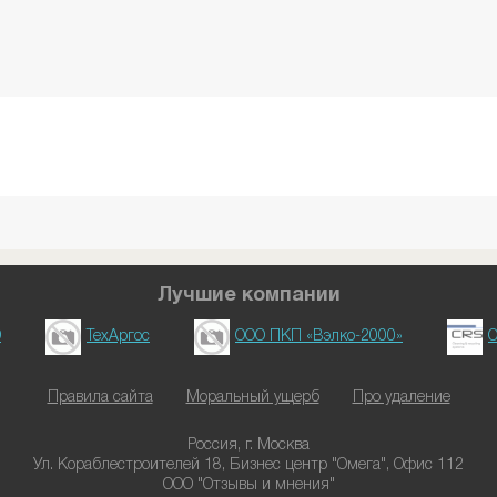
Лучшие компании
D
ТехАргос
ООО ПКП «Вэлко-2000»
О
Правила сайта
Моральный ущерб
Про удаление
Россия, г. Москва
Ул. Кораблестроителей 18, Бизнес центр "Омега", Офис 112
ООО "Отзывы и мнения"