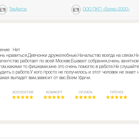
ТехАргос
ООО ПКП «Вэлко-2000»
ение: Нет
нь нравиться.Девчонки дружелюбные.Начальство всегда на связи.Ни 
агентство работает по всей Москве.Бывают собрания,очень занятное
ом,какими то фишками,мне это очень помогло в работе.Не слушайте 
дить о работе.У кого просто не получилось и этот человек не знает 
акая выпадет вам,зависит от вас.Всем Удачи.
КОЛЛЕКТИВ
КОМФОРТ
ОПЛАТА
ПРОЧЕЕ