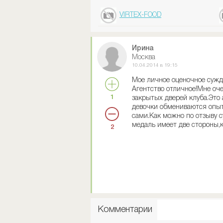
VIRTEX-FOOD
Ирина
Москва
10.04.2014 в 19:15
Мое личное оценочное сужд
Агентство отличное!Мне оче
1
закрытых дверей клуба.Это 
девочки обмениваются опыт
сами.Как можно по отзыву су
медаль имеет две стороны,к
2
Комментарии