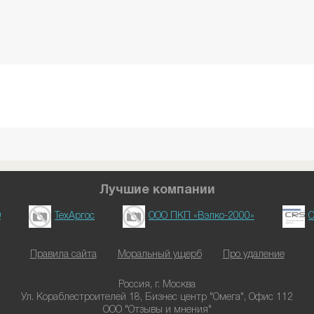
Лучшие компании
D
ТехАргос
ООО ПКП «Вэлко-2000»
О
Правила сайта
Моральный ущерб
Про удаление
Россия, г. Москва
Ул. Кораблестроителей 18, Бизнес центр "Омега", Офис 112
ООО "Отзывы и мнения"