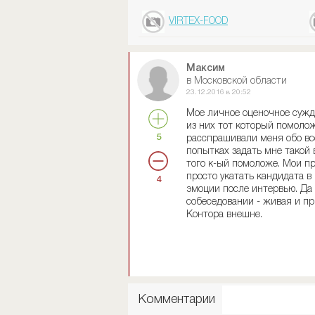
VIRTEX-FOOD
Максим
в Московской области
23.12.2016 в 20:52
Мое личное оценочное сужде
из них тот который помолож
5
расспрашивали меня обо все
попытках задать мне такой 
того к-ый помоложе. Мои пр
просто укатать кандидата 
4
эмоции после интервью. Да 
собеседовании - живая и пр
Контора внешне.
Комментарии