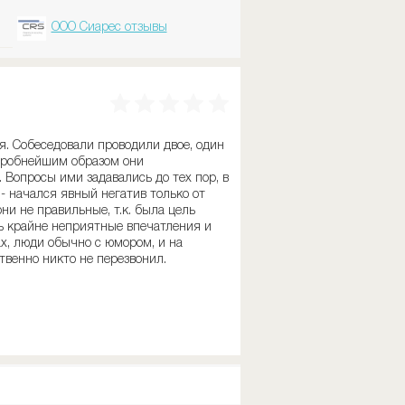
ООО Сиарес отзывы
я. Собеседовали проводили двое, один
одробнейшим образом они
 Вопросы ими задавались до тех пор, в
 - начался явный негатив только от
ни не правильные, т.к. была цель
ь крайне неприятные впечатления и
х, люди обычно с юмором, и на
твенно никто не перезвонил.