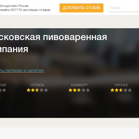
ботодателях России.
ДОБАВИТЬ ОТЗЫВ
паний и 397716 настоящих отзывов
сковская пивоваренная
мпания
ты питания и напитки
ТИВ
ОПЛАТА
КОМФОРТ
ПРОЧЕЕ