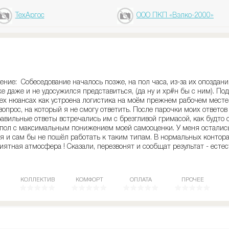
ТехАргос
ООО ПКП «Вэлко-2000»
ние: Собеседование началось позже, на пол часа, из-за их опоздани
е даже и не удосужился представиться, (да ну и хр#н бы с ним). П
х нюансах как устроена логистика на моём прежнем рабочем месте.
вопрос, на который я не смогу ответить. После парочки моих ответов
авильные ответы встречались им с брезгливой гримасой, как будто о
в пол с максимальным понижением моей самооценки. У меня осталис
я и сам бы не пошёл работать к таким типам. В нормальных контора
иятная атмосфера ! Сказали, перезвонят и сообщат результат - естес
КОЛЛЕКТИВ
КОМФОРТ
ОПЛАТА
ПРОЧЕЕ