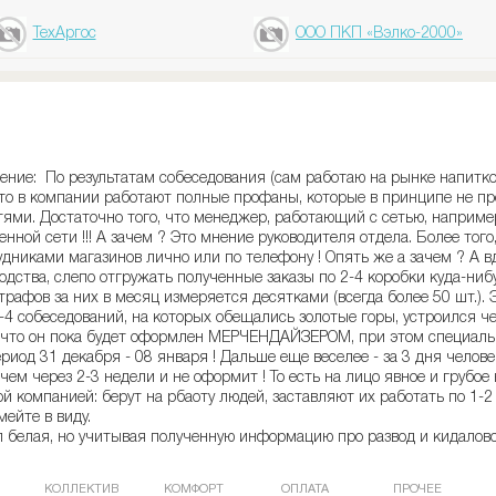
ТехАргос
ООО ПКП «Вэлко-2000»
ние: По результатам собеседования (сам работаю на рынке напитков
что в компании работают полные профаны, которые в принципе не пр
ями. Достаточно того, что менеджер, работающий с сетью, напри
нной сети !!! А зачем ? Это мнение руководителя отдела. Более тог
никами магазинов лично или по телефону ! Опять же а зачем ? А вдр
водства, слепо отгружать полученные заказы по 2-4 коробки куда-ниб
афов за них в месяц измеряется десятками (всегда более 50 шт.). Эт
3-4 собеседований, на которых обещались золотые горы, устроился ч
, что он пока будет оформлен МЕРЧЕНДАЙЗЕРОМ, при этом специаль
ериод 31 декабря - 08 января ! Дальше еще веселее - за 3 дня челове
 чем через 2-3 недели и не оформит ! То есть на лицо явное и грубо
той компанией: берут на рбаоту людей, заставляют их работать по 1-
мейте в виду.
з/п белая, но учитывая полученную информацию про развод и кидалово
КОЛЛЕКТИВ
КОМФОРТ
ОПЛАТА
ПРОЧЕЕ