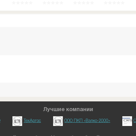
Лучшие компании
D
ТехАргос
ООО ПКП «Вэлко-2000»
О