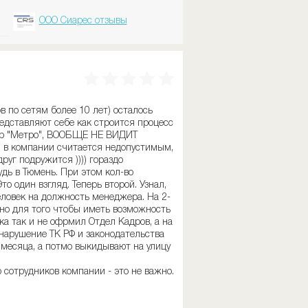
ООО Сиарес отзывы
 по сетям более 10 лет) осталось
едставляют себе как строится процесс
мер "Метро", ВООБЩЕ НЕ ВИДИТ
о, в компании считается недопустимым,
уг подружится )))) гораздо
удь в Тюмень. При этом кол-во
о один взгляд. Теперь второй. Узнал,
еловек на должность менеджера. На 2-
но для того чтобы иметь возможность
ка так и не офрмил Отдел Кадров, а на
е нарушение ТК РФ и законодательства
2 месяца, а потмо выкидывают на улицу
 сотрудников компании - это не важно.