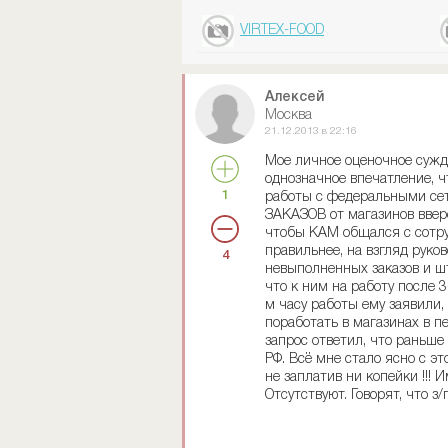
VIRTEX-FOOD
Алексей
Москва
21.12.2013 в 22:16
Мое личное оценочное сужде
однозначное впечатление, 
1
работы с федеральными сет
ЗАКАЗОВ от магазинов ввере
чтобы КАМ общался с сотруд
правильнее, на взгляд руко
4
невыполненных заказов и штр
что к ним на работу после 
м часу работы ему заявили
поработать в магазинах в п
запрос ответил, что раньше
РФ. Всё мне стало ясно с э
не заплатив ни копейки !!! И
Отсутствуют. Говорят, что 