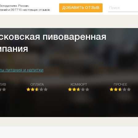
ботодателях России.
ДОБАВИТЬ ОТЗЫВ
паний и 397715 настоящих отзывов
сковская пивоваренная
мпания
ты питания и напитки
ТИВ
ОПЛАТА
КОМФОРТ
ПРОЧЕЕ