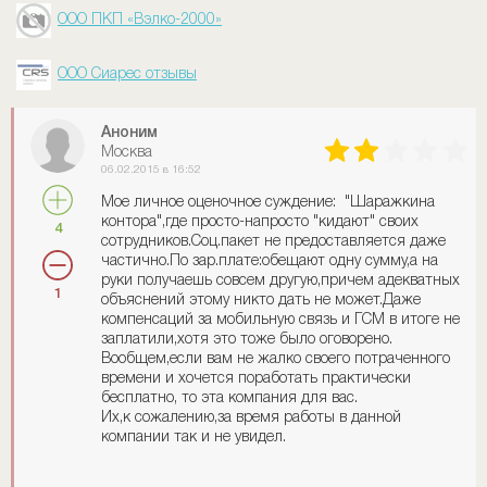
ООО ПКП «Вэлко-2000»
ООО Сиарес отзывы
Аноним
Москва
06.02.2015 в 16:52
Мое личное оценочное суждение: "Шаражкина
контора",где просто-напросто "кидают" своих
4
сотрудников.Соц.пакет не предоставляется даже
частично.По зар.плате:обещают одну сумму,а на
руки получаешь совсем другую,причем адекватных
1
объяснений этому никто дать не может.Даже
компенсаций за мобильную связь и ГСМ в итоге не
заплатили,хотя это тоже было оговорено.
Вообщем,если вам не жалко своего потраченного
времени и хочется поработать практически
бесплатно, то эта компания для вас.
Их,к сожалению,за время работы в данной
компании так и не увидел.