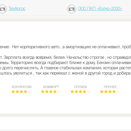
ТехАргос
ООО ПКП «Вэлко-2000»
ние: Нет корпоративного авто , а амортизацию не оплачивают, проб
. Зарплата всегда вовремя, белая. Начальство строгое , но справедли
емы. Территорию всегда подбирают ближе к дому. Бензин оплачивают
долго перечислять. А главное стабильная компания, которая растет
шлось уволиться , так как переехал с женой в другой город и добир
КОЛЛЕКТИВ
КОМФОРТ
ОПЛАТА
ПРОЧЕЕ