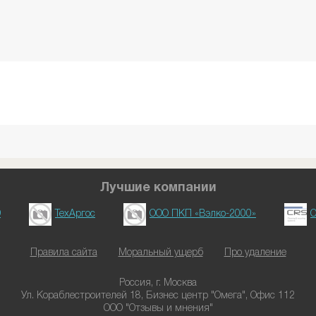
Лучшие компании
D
ТехАргос
ООО ПКП «Вэлко-2000»
О
Правила сайта
Моральный ущерб
Про удаление
Россия, г. Москва
Ул. Кораблестроителей 18, Бизнес центр "Омега", Офис 112
ООО "Отзывы и мнения"