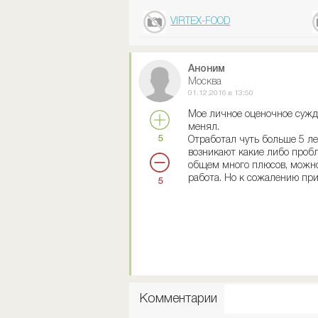
VIRTEX-FOOD
Аноним
Москва
01.12.2016 в 13:50
Мое личное оценочное сужде
менял.
5
Отработал чуть больше 5 лет
возникают какие либо пробл
общем много плюсов, можно 
работа. Но к сожалению при
5
Комментарии