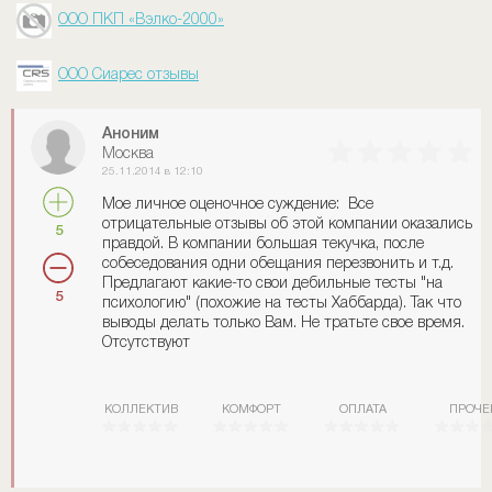
ООО ПКП «Вэлко-2000»
ООО Сиарес отзывы
Аноним
Москва
25.11.2014 в 12:10
Мое личное оценочное суждение: Все
отрицательные отзывы об этой компании оказались
5
правдой. В компании большая текучка, после
собеседования одни обещания перезвонить и т.д.
Предлагают какие-то свои дебильные тесты "на
5
психологию" (похожие на тесты Хаббарда). Так что
выводы делать только Вам. Не тратьте свое время.
Отсутствуют
КОЛЛЕКТИВ
КОМФОРТ
ОПЛАТА
ПРОЧЕ