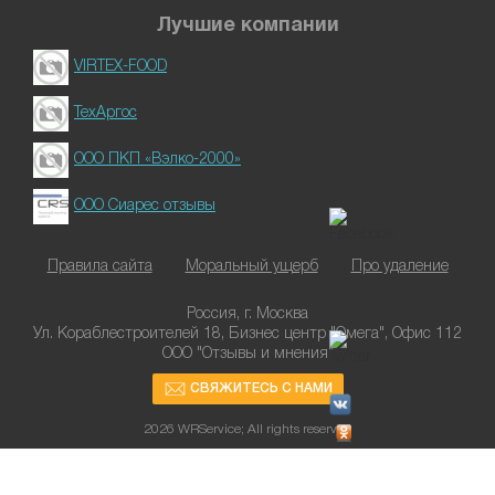
Лучшие компании
VIRTEX-FOOD
ТехАргос
ООО ПКП «Вэлко-2000»
ООО Сиарес отзывы
Правила сайта
Моральный ущерб
Про удаление
Россия, г. Москва
Ул. Кораблестроителей 18, Бизнес центр "Омега", Офис 112
ООО "Отзывы и мнения"
СВЯЖИТЕСЬ С НАМИ
2026 WRService; All rights reserved