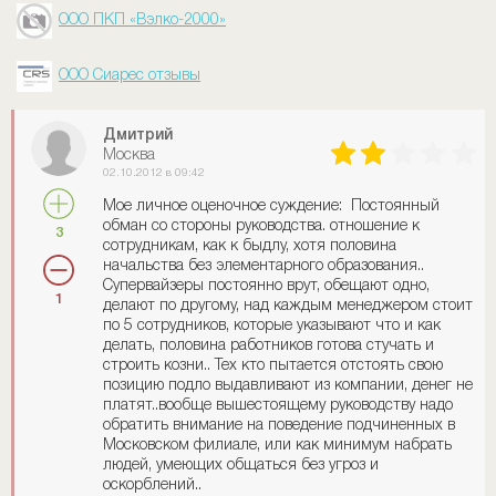
ООО ПКП «Вэлко-2000»
ООО Сиарес отзывы
Дмитрий
Москва
02.10.2012 в 09:42
Мое личное оценочное суждение: Постоянный
обман со стороны руководства. отношение к
3
сотрудникам, как к быдлу, хотя половина
начальства без элементарного образования..
Супервайзеры постоянно врут, обещают одно,
1
делают по другому, над каждым менеджером стоит
по 5 сотрудников, которые указывают что и как
делать, половина работников готова стучать и
строить козни.. Тех кто пытается отстоять свою
позицию подло выдавливают из компании, денег не
платят..вообще вышестоящему руководству надо
обратить внимание на поведение подчиненных в
Московском филиале, или как минимум набрать
людей, умеющих общаться без угроз и
оскорблений..