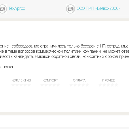
ТехАргос
ООО ПКП «Вэлко-2000»
ние: собеседование ограничилось только беседой с HR-сотрудницей
 не в теме вопросов коммерческой политики компании, не может отве
ивость кандидата. Никакой обратной связи, конкретных сроков прин
тановка
КОЛЛЕКТИВ
КОМФОРТ
ОПЛАТА
ПРОЧЕЕ