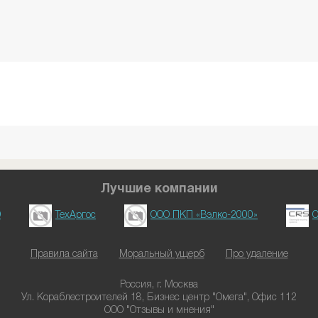
Лучшие компании
D
ТехАргос
ООО ПКП «Вэлко-2000»
О
Правила сайта
Моральный ущерб
Про удаление
Россия, г. Москва
Ул. Кораблестроителей 18, Бизнес центр "Омега", Офис 112
ООО "Отзывы и мнения"