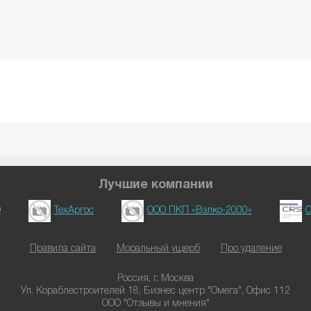
Лучшие компании
D
ТехАргос
ООО ПКП «Вэлко-2000»
О
Правила сайта
Моральный ущерб
Про удаление
Россия, г. Москва
Ул. Кораблестроителей 18, Бизнес центр "Омега", Офис 112
ООО "Отзывы и мнения"