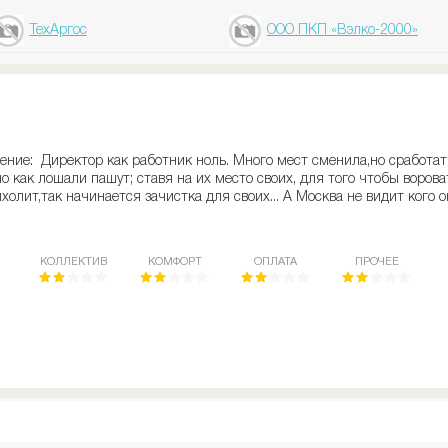
ТехАргос
ООО ПКП «Вэлко-2000»
ние: Директор как работник ноль. Много мест сменила,но сработать
о как лошали пашут; ставя на их место своих, для того чтобы ворова
олит,так начинается зачистка для своих... А Москва не видит кого они
КОЛЛЕКТИВ
КОМФОРТ
ОПЛАТА
ПРОЧЕЕ