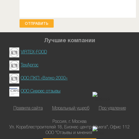
ОТПРАВИТЬ
Лучшие компании
VIRTEX-FOOD
ТехАргос
ООО ПКП «Вэлко-2000»
ООО Сиарес отзывы
Правила сайта
Моральный ущерб
Про удаление
Россия, г. Москва
Ул. Кораблестроителей 18, Бизнес центр "Омега", Офис 112
ООО "Отзывы и мнения"