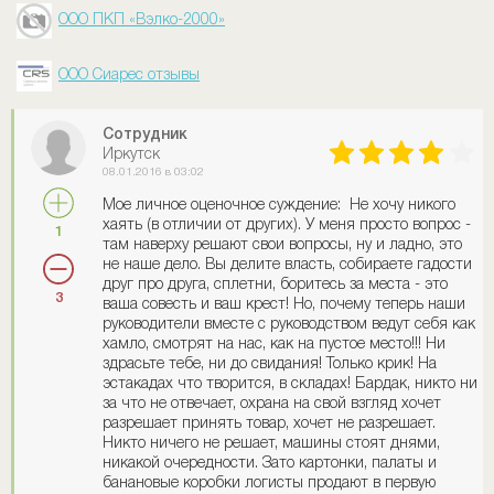
ООО ПКП «Вэлко-2000»
ООО Сиарес отзывы
Сотрудник
Иркутск
08.01.2016 в 03:02
Мое личное оценочное суждение: Не хочу никого
хаять (в отличии от других). У меня просто вопрос -
1
там наверху решают свои вопросы, ну и ладно, это
не наше дело. Вы делите власть, собираете гадости
друг про друга, сплетни, боритесь за места - это
3
ваша совесть и ваш крест! Но, почему теперь наши
руководители вместе с руководством ведут себя как
хамло, смотрят на нас, как на пустое место!!! Ни
здрасьте тебе, ни до свидания! Только крик! На
эстакадах что творится, в складах! Бардак, никто ни
за что не отвечает, охрана на свой взгляд хочет
разрешает принять товар, хочет не разрешает.
Никто ничего не решает, машины стоят днями,
никакой очередности. Зато картонки, палаты и
банановые коробки логисты продают в первую