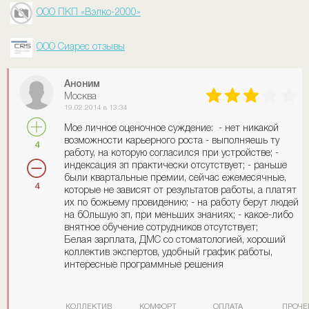
ООО ПКП «Вэлко-2000»
ООО Сиарес отзывы
Аноним
Москва
19.02.2014 в 13:34
Мое личное оценочное суждение: - нет никакой
возможности карьерного роста - выполняешь ту
4
работу, на которую согласился при устройстве; -
индексация зп практически отсутствует; - раньше
были квартальные премии, сейчас ежемесячные,
4
которые не зависят от результатов работы, а платят
их по божьему провидению; - на работу берут людей
на бОльшую зп, при меньших знаниях; - какое-либо
внятное обучение сотрудников отсутствует;
Белая зарплата, ДМС со стоматологией, хороший
коллектив экспертов, удобный график работы,
интересные программные решения
КОЛЛЕКТИВ
КОМФОРТ
ОПЛАТА
ПРОЧЕ