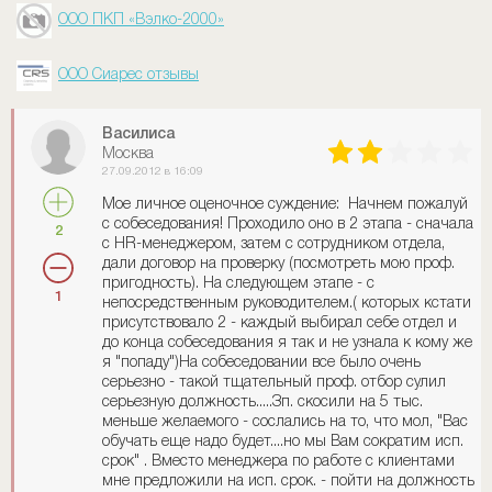
ООО ПКП «Вэлко-2000»
ООО Сиарес отзывы
Василиса
Москва
27.09.2012 в 16:09
Мое личное оценочное суждение: Начнем пожалуй
с собеседования! Проходило оно в 2 этапа - сначала
2
с HR-менеджером, затем с сотрудником отдела,
дали договор на проверку (посмотреть мою проф.
пригодность). На следующем этапе - с
1
непосредственным руководителем.( которых кстати
присутствовало 2 - каждый выбирал себе отдел и
до конца собеседования я так и не узнала к кому же
я "попаду")На собеседовании все было очень
серьезно - такой тщательный проф. отбор сулил
серьезную должность.....Зп. скосили на 5 тыс.
меньше желаемого - сослались на то, что мол, "Вас
обучать еще надо будет....но мы Вам сократим исп.
срок" . Вместо менеджера по работе с клиентами
мне предложили на исп. срок. - пойти на должность