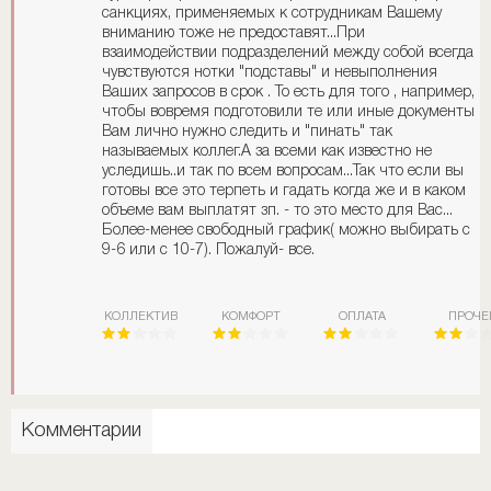
санкциях, применяемых к сотрудникам Вашему
вниманию тоже не предоставят...При
взаимодействии подразделений между собой всегда
чувствуются нотки "подставы" и невыполнения
Ваших запросов в срок . То есть для того , например,
чтобы вовремя подготовили те или иные документы
Вам лично нужно следить и "пинать" так
называемых коллег.А за всеми как известно не
уследишь..и так по всем вопросам...Так что если вы
готовы все это терпеть и гадать когда же и в каком
объеме вам выплатят зп. - то это место для Вас...
Более-менее свободный график( можно выбирать с
9-6 или с 10-7). Пожалуй- все.
КОЛЛЕКТИВ
КОМФОРТ
ОПЛАТА
ПРОЧЕ
Комментарии