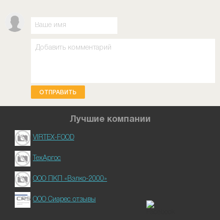
ОТПРАВИТЬ
Лучшие компании
VIRTEX-FOOD
ТехАргос
ООО ПКП «Вэлко-2000»
ООО Сиарес отзывы