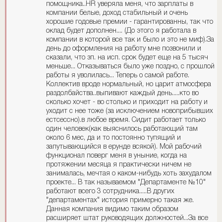
помощника..HR уверяла меня, что зарплаты в
компании белые, доход стабильный и очень
хорошие годовые премии - гарантированны, так что
оклад будет дополнен.... (До этого я работала в
компании в которой все так и было и это не миф).За
день до оформления на работу мне позвонили и
сказали, что зп. на исп. срок будет еще на 5 тысяч
меньше... Отказываться было уже поздно, с прошлой
работы я уволилась... Теперь о самой работе.
Коллектив вроде нормальный, но царит атмосфера
раздолбайства..выпивают каждый день.....кто во
сколько хочет - во столько и приходит на работу и
уходит с нее тоже (за исключением новоприбывших
естсессно).в любое время. Сидит работает только
один человек(как выяснилось работающий там
около 6 мес, да и то постоянно тупящий и
запутывающийся в ерунде всякой). Мой рабочий
функционал поверг меня в уныние, когда на
протяжении месяца я практически ничем не
занималась, мечтая о каком-нибудь хоть захудалом
проекте... В так называемом "Департаменте №10"
работают всего 3 сотрудника.....В других
"департаментах" история примерно такая же.
Данная компания видимо таким образом
расширяет штат руководящих должностей...За все