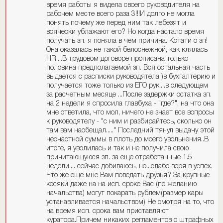
время работы я видела своего руководителя на
рабочем месте всего раза 3!!!И долго не могла
понять почему же перед ним так лебезят и
всячески ублажают его? Но когда настало время
получать зп. я поняла в чем причина. Кстати о зп!
Она оказалась не такой белоснежной, как клялась
HR....В трудовом договоре прописана только
половина предполагаемой зп. Вся остальная часть
выдается с расписки руководятела )в бухгалтерию и
получается тоже только из ЕГО рук....в следующем
за расчетным месяце ...После задержки остатка зп.
на 2 недели я спросила главбуха - "где?", на что она
мне ответила, что мол, ничего не знает все вопросы
к руководятелу - "с ним и разбирайтесь, сколько он
там вам наобещал....." Последний тянул выдачу этой
несчастной суммы в плоть до моего увольнения..В
итоге, я уволилась и так и не получила свою
причитающуюся зп. за еще отработанные 1.5
недели.... сейчас добиваюсь, но...слабо веря в успех.
Что же еще мне Вам поведать друзья? За крупные
косяки даже на на исп. сроке Вас (по желанию
начальства) могут покарать рублем(размер кары
устанавливается начальством) Не смотря на то, что
на время исп. срока вам приставляют
куратора.Причем никаких регламентов о штрафных