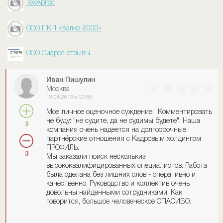
ТехАргос
ООО ПКП «Вэлко-2000»
ООО Сиарес отзывы
Иван Пишулин
Москва
13.04.2013 в 02:50
Мое личное оценочное суждение: Комментировать
не буду: "не судите, да не судимы будете". Наша
3
компания очень надеется на долгосрочные
партнёрские отношения с Кадровым холдингом
ПРОФИЛЬ.
3
Мы заказали поиск несколькиз
высококвалифицированных специалистов. Работа
была сделана без лишних слов - оперативно и
качественно. Руководство и коллектив очень
довольны найденными сотрудниками. Как
говорится, большое человеческое СПАСИБО.