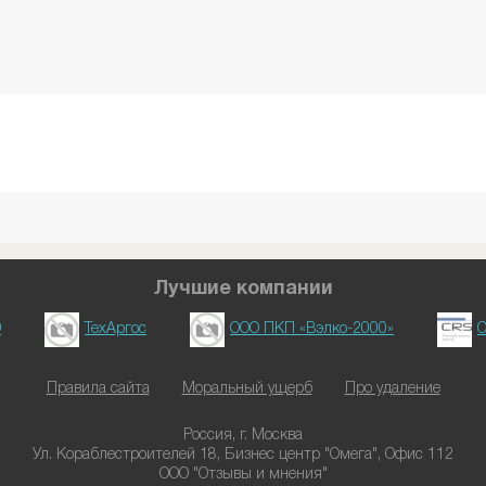
Лучшие компании
D
ТехАргос
ООО ПКП «Вэлко-2000»
О
Правила сайта
Моральный ущерб
Про удаление
Россия, г. Москва
Ул. Кораблестроителей 18, Бизнес центр "Омега", Офис 112
ООО "Отзывы и мнения"