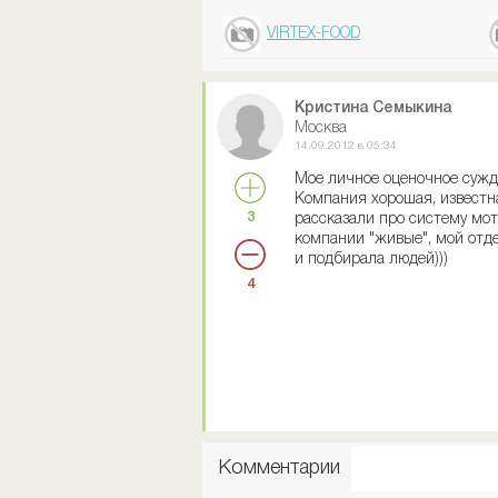
VIRTEX-FOOD
Кристина Семыкина
Москва
14.09.2012 в 05:34
Мое личное оценочное сужден
Компания хорошая, известна
3
рассказали про систему мот
компании "живые", мой отде
и подбирала людей)))
4
Комментарии