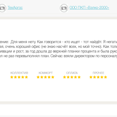
ТехАргос
ООО ПКП «Вэлко-2000»
ие: Для меня нету. Как говорится - кто ищет - тот найдёт. Я негати
я, очень хороший офис (не знаю насчёт всех, но мой точно). Как тол
ивации и рост, за год дошла до верхней планки процента и была ру
л не раз перевыполнял план. Сейчас взяли директором по персонал
КОЛЛЕКТИВ
КОМФОРТ
ОПЛАТА
ПРОЧЕЕ