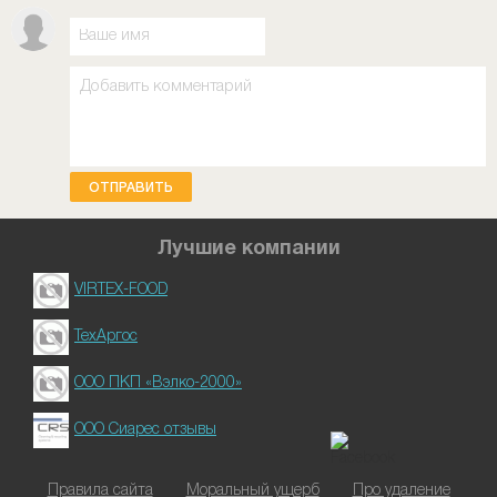
ОТПРАВИТЬ
Лучшие компании
VIRTEX-FOOD
ТехАргос
ООО ПКП «Вэлко-2000»
ООО Сиарес отзывы
Правила сайта
Моральный ущерб
Про удаление