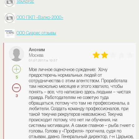
ТехАргос
ООО ПКП «Вэлко-2000»
ООО Сиарес отзывы
Аноним
Москва
01.07.2011 в 10:57
Мое личное оценочное суждение: Хочу
предостеречь нормальных людей от
5
сотрудничества с этим агентством. Проработала
там несколько месяцев и этого хватило, чтобы
понять – все, что написано здесь людьми – чистая
3
правда. Работодателям не советую туда
обращаться, потому что там не профессионалы, а
любители. Создать команду профессионалов, при
такой текучке рекрутеров невозможно. Текучка
происходит потому, что нет ни обучения, ни
системы мотивации. А самое главное – рыба гниет с
головы. Голова у «Профиля» прогнила, судя по
отзывам, давно. Генеральный директор, г-н Царьков,