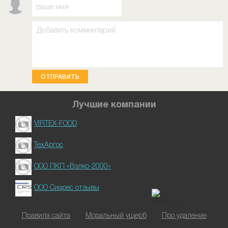
ОТПРАВИТЬ
Лучшие компании
VIRTEX-FOOD
ТехАргос
ООО ПКП «Вэлко-2000»
ООО Сиарес отзывы
Правила сайта
Моральный ущерб
Про удаление