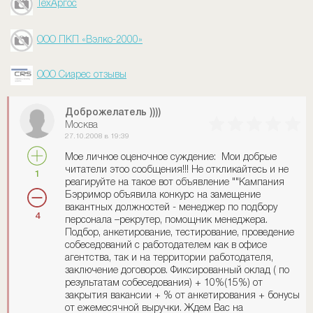
ТехАргос
ООО ПКП «Вэлко-2000»
ООО Сиарес отзывы
Доброжелатель ))))
Москва
27.10.2008 в 19:39
Мое личное оценочное суждение: Мои добрые
читатели этоо сообщения!!! Не откликайтесь и не
1
реагируйте на такое вот объявление ""Кампания
Бэрримор объявила конкурс на замещение
вакантных должностей - менеджер по подбору
4
персонала –рекрутер, помощник менеджера.
Подбор, анкетирование, тестирование, проведение
собеседований с работодателем как в офисе
агентства, так и на территории работодателя,
заключение договоров. Фиксированный оклад ( по
результатам собеседования) + 10%(15%) от
закрытия вакансии + % от анкетирования + бонусы
от ежемесячной выручки. Ждем Вас на