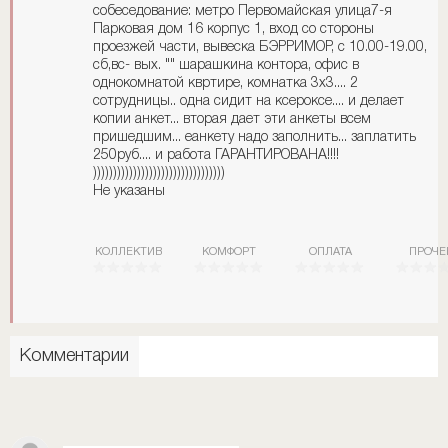
собеседование: метро Первомайская улица7-я
Парковая дом 16 корпус 1, вход со стороны
проезжей части, вывеска БЭРРИМОР, с 10.00-19.00,
сб,вс- вых. "" шарашкина контора, офис в
однокомнатой квртире, комнатка 3х3.... 2
сотрудницы.. одна сидит на ксероксе.... и делает
копии анкет... вторая дает эти анкеты всем
пришедшим... еанкету надо заполнить... заплатить
250руб.... и работа ГАРАНТИРОВАНА!!!!
)))))))))))))))))))))))))))))))))
Не указаны
КОЛЛЕКТИВ
КОМФОРТ
ОПЛАТА
ПРОЧЕ
Комментарии