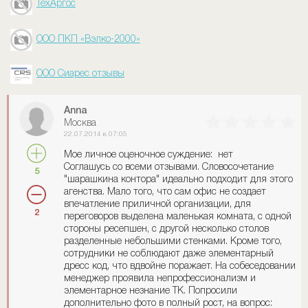
ТехАргос
ООО ПКП «Вэлко-2000»
ООО Сиарес отзывы
Anna
Москва
22.07.2014 в 07:05
Мое личное оценочное суждение: нет
Соглашусь со всеми отзывами. Словосочетание
5
"шарашкина контора" идеально подходит для этого
агенства. Мало того, что сам офис не создает
впечатление приличной организации, для
2
переговоров выделена маленькая комната, с одной
стороны ресепшен, с другой несколько столов
разделенные небольшими стенками. Кроме того,
сотрудники не соблюдают даже элементарный
дресс код, что вдвойне поражает. На собеседовании
менеджер проявила непрофессионализм и
элементарное незнание ТК. Попросили
дополнительно фото в полный рост, на вопрос: