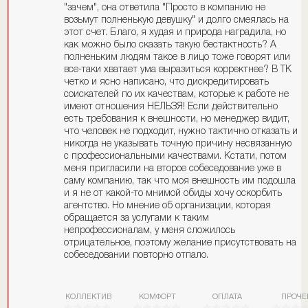
"зачем", она ответила "Просто в компанию не
возьмут полненькую девушку" и долго смеялась на
этот счет. Благо, я худая и природа наградила, но
как можно было сказать такую бестактность? А
полненьким людям такое в лицо тоже говорят или
все-таки хватает ума выразиться корректнее? В ТК
четко и ясно написано, что дискредитировать
соискателей по их качествам, которые к работе не
имеют отношения НЕЛЬЗЯ! Если действительно
есть требования к внешности, но менеджер видит,
что человек не подходит, нужно тактично отказать и
никогда не указывать точную причину несвязанную
с профессиональными качествами. Кстати, потом
меня пригласили на второе собеседование уже в
саму компанию, так что моя внешность им подошла
и я не от какой-то мнимой обиды хочу оскорбить
агентство. Но мнение об организации, которая
обращается за услугами к таким
непрофессионалам, у меня сложилось
отрицательное, поэтому желание присутствовать на
собеседовании повторно отпало.
КОЛЛЕКТИВ
КОМФОРТ
ОПЛАТА
ПРОЧЕ