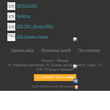
VIRTEX-FOOD
ТехАргос
ООО ПКП «Вэлко-2000»
ООО Сиарес отзывы
Правила сайта
Моральный ущерб
Про удаление
Россия, г. Москва
Ул. Кораблестроителей 18, Бизнес центр "Омега", Офис 112
ООО "Отзывы и мнения"
СВЯЖИТЕСЬ С НАМИ
2026 WRService; All rights reserved