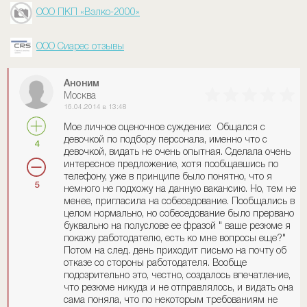
ООО ПКП «Вэлко-2000»
ООО Сиарес отзывы
Аноним
Москва
16.04.2014 в 13:48
Мое личное оценочное суждение: Общался с
девочкой по подбору персонала, именно что с
4
девочкой, видать не очень опытная. Сделала очень
интересное предложение, хотя пообщавшись по
телефону, уже в принципе было понятно, что я
5
немного не подхожу на данную вакансию. Но, тем не
менее, пригласила на собеседование. Пообщались в
целом нормально, но собеседование было прервано
буквально на полуслове ее фразой " ваше резюме я
покажу работодателю, есть ко мне вопросы еще?"
Потом на след. день приходит письмо на почту об
отказе со стороны работодателя. Вообще
подозрительно это, честно, создалось впечатление,
что резюме никуда и не отправлялось, и видать она
сама поняла, что по некоторым требованиям не