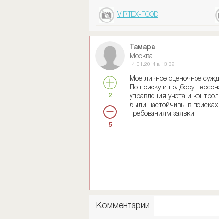
VIRTEX-FOOD
Тамара
Москва
14.01.2014 в 13:32
Мое личное оценочное суж
По поиску и подбору персо
2
управления учета и контро
были настойчивы в поисках
требованиям заявки.
5
Комментарии