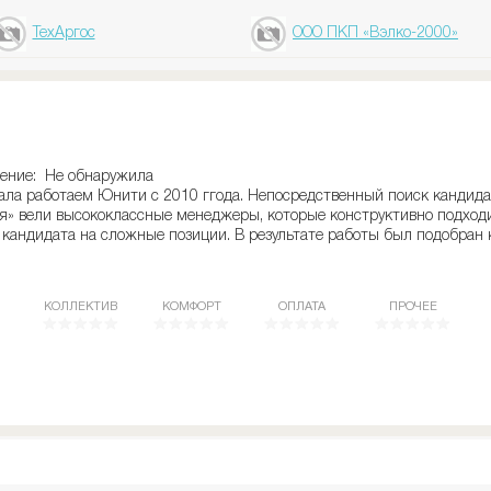
ТехАргос
ООО ПКП «Вэлко-2000»
дение: Не обнаружила
нала работаем Юнити с 2010 ггода. Непосредственный поиск кандида
ля» вели высококлассные менеджеры, которые конструктивно подход
 кандидата на сложные позиции. В результате работы был подобран
КОЛЛЕКТИВ
КОМФОРТ
ОПЛАТА
ПРОЧЕЕ