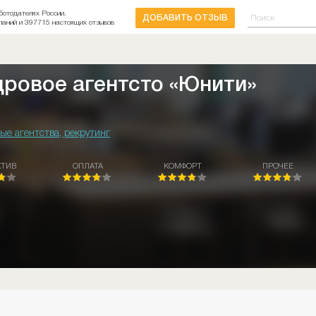
ботодателях России.
ДОБАВИТЬ ОТЗЫВ
паний и 397715 настоящих отзывов
дровое агентсто «Юнити»
ые агентства, рекрутинг
КТИВ
ОПЛАТА
КОМФОРТ
ПРОЧЕЕ