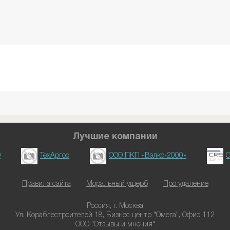
Лучшие компании
D
ТехАргос
ООО ПКП «Вэлко-2000»
О
Правила сайта
Моральный ущерб
Про удаление
Россия, г. Москва
Ул. Кораблестроителей 18, Бизнес центр "Омега", Офис 112
ООО "Отзывы и мнения"