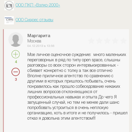
ООО ПКП «Вэлко-2000»
ООО Сиарес отзывы
Маргарита
Москва
04.12.2013 в 13:56
Мое личное оценочное суждение: много маленьких
переговорных в ряд по типу open space, слышны
4
разговоры со всех сторон интервьюированных -
сбивает конкретно с толку а так все отлично
Вполне приличное агентство по сравнению с
3
другими в которых пришлось побывать, очень
понравилось как прошло собеседование никаких
лишних вопросов отклоняющихся от
профессиональных навыках и опыта До чего Я
запущенный случай, но тем не менее дали шанс
попробовать устроиться в очень неплохую
организацию, хоть в итоге и не получилось - пришел
отказ я довольна этим агентством!!!