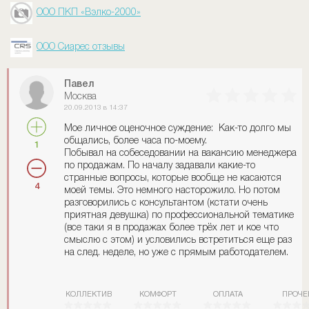
ООО ПКП «Вэлко-2000»
ООО Сиарес отзывы
Павел
Москва
20.09.2013 в 14:37
Мое личное оценочное суждение: Как-то долго мы
общались, более часа по-моему.
1
Побывал на собеседовании на вакансию менеджера
по продажам. По началу задавали какие-то
странные вопросы, которые вообще не касаются
4
моей темы. Это немного насторожило. Но потом
разговорились с консультантом (кстати очень
приятная девушка) по профессиональной тематике
(все таки я в продажах более трёх лет и кое что
смыслю с этом) и условились встретиться еще раз
на след. неделе, но уже с прямым работодателем.
КОЛЛЕКТИВ
КОМФОРТ
ОПЛАТА
ПРОЧЕ