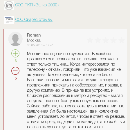
ООО ПКП «Вэлко-2000»
ООО Сиарес отзывы
Roman
Москва
06.05.2013 в 07:41
Мое личное оценочное суждение: В декабре
прошлого года неоднократно посылал резюме, в
3
ответ только тишина... Когда интересовался по
телефону - отказы, говорили, что уже вакансия не
актуальна. Такое ощущение, что её и не было
5
Все-таки позвонили мне сами, но уже в феврале,
предложили приехать на собеседование, правда, в
другую компанию. В принципе все устроило, и
близкое расположение к метро и рекрутер - милая
девушка, главное, без тупых ненужных вопросов.
Сейчас работаю, наверное останусь в компании, т.к.
заявленная з\п была настоящей, да и коллектив
меня устраивает. Хочется, чтобы в ответ на резюме,
отвечали сразу, подходит ли кандидат, а то ждёшь и
не знаешь существует агентство или нет