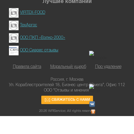
Лучшие компании
VIRTEX-FOOD
ТехАргос
ООО ПКП «Вэлко-2000»
ООО Сиарес отзывы
Правила сайта
Моральный ущерб
Про удаление
Россия, г. Москва
Ул. Кораблестроителей 18, Бизнес центр "Омега", Офис 112
ООО "Отзывы и мнения"
СВЯЖИТЕСЬ С НАМИ
2026 WRService; All rights reserved